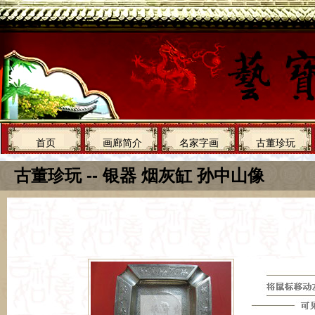
首页
画廊简介
名家字画
古董珍玩
古董珍玩 -- 银器 烟灰缸 孙中山像